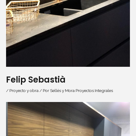
Felip Sebastià
/
Proyecto y obra
/ Por
Sellés y Mora Proyectos Integrales