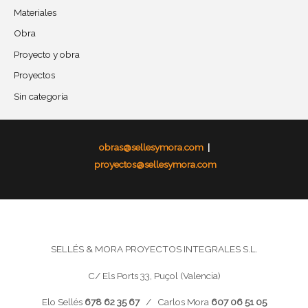
Materiales
Obra
Proyecto y obra
Proyectos
Sin categoría
obras@sellesymora.com
|
proyectos@sellesymora.com
SELLÉS & MORA PROYECTOS INTEGRALES S.L.
C/ Els Ports 33, Puçol (Valencia)
Elo Sellés
678 62 35 67
/ Carlos Mora
607 06 51 05