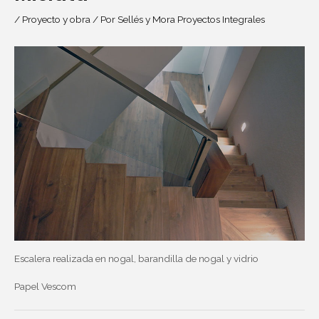
/
Proyecto y obra
/ Por
Sellés y Mora Proyectos Integrales
Escalera realizada en nogal, barandilla de nogal y vidrio
Papel Vescom