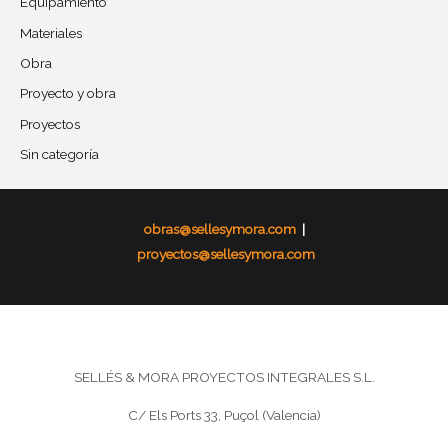
Equipamiento
Materiales
Obra
Proyecto y obra
Proyectos
Sin categoría
obras@sellesymora.com
|
proyectos@sellesymora.com
SELLÉS & MORA PROYECTOS INTEGRALES S.L.
C/ Els Ports 33, Puçol (Valencia)