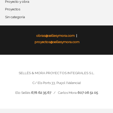
Proyecto y obra
Proyectos
Sin categoría
obras@sellesymora.com
|
proyectos@sellesymora.com
SELLÉS & MORA PROYECTOS INTEGRALES S.L.
C/ Els Ports 33, Puçol (Valencia)
Elo Sellés
678 62 35 67
/ Carlos Mora
607 06 51 05